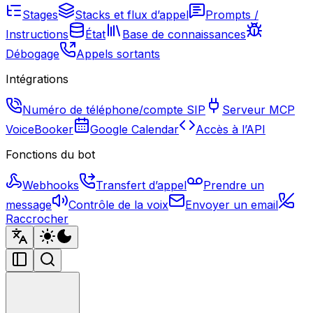
Stages
Stacks et flux d’appel
Prompts /
Instructions
État
Base de connaissances
Débogage
Appels sortants
Intégrations
Numéro de téléphone/compte SIP
Serveur MCP
VoiceBooker
Google Calendar
Accès à l’API
Fonctions du bot
Webhooks
Transfert d’appel
Prendre un
message
Contrôle de la voix
Envoyer un email
Raccrocher