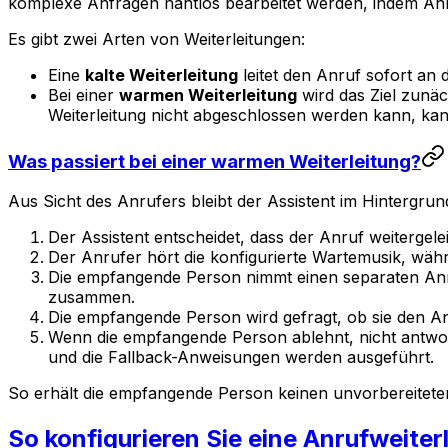
komplexe Anfragen nahtlos bearbeitet werden, indem Anru
Es gibt zwei Arten von Weiterleitungen:
Eine
kalte Weiterleitung
leitet den Anruf sofort an d
Bei einer
warmen Weiterleitung
wird das Ziel zunä
Weiterleitung nicht abgeschlossen werden kann, kann
Was passiert bei einer warmen Weiterleitung?
Aus Sicht des Anrufers bleibt der Assistent im Hintergrun
Der Assistent entscheidet, dass der Anruf weitergele
Der Anrufer hört die konfigurierte Wartemusik, wäh
Die empfangende Person nimmt einen separaten Anruf
zusammen.
Die empfangende Person wird gefragt, ob sie den A
Wenn die empfangende Person ablehnt, nicht antwort
und die Fallback-Anweisungen werden ausgeführt.
So erhält die empfangende Person keinen unvorbereitete
So konfigurieren Sie eine Anrufweiter