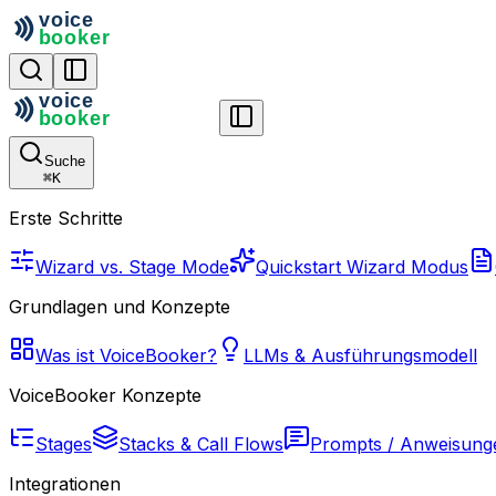
Suche
⌘
K
Erste Schritte
Wizard vs. Stage Mode
Quickstart Wizard Modus
Grundlagen und Konzepte
Was ist VoiceBooker?
LLMs & Ausführungsmodell
VoiceBooker Konzepte
Stages
Stacks & Call Flows
Prompts / Anweisung
Integrationen