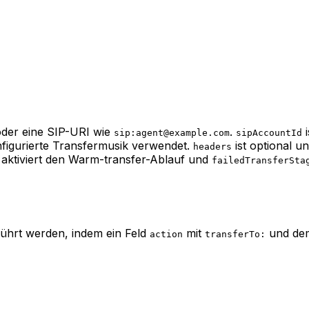
der eine SIP-URI wie
.
i
sip:agent@example.com
sipAccountId
nfigurierte Transfermusik verwendet.
ist optional u
headers
aktiviert den Warm-transfer-Ablauf und
failedTransferSta
ührt werden, indem ein Feld
mit
und dem
action
transferTo: