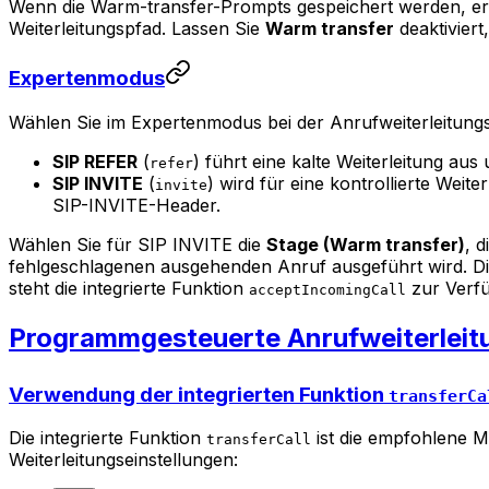
Wenn die Warm-transfer-Prompts gespeichert werden, erst
Weiterleitungspfad. Lassen Sie
Warm transfer
deaktivier
Expertenmodus
Wählen Sie im Expertenmodus bei der Anrufweiterleitung
SIP REFER
(
) führt eine kalte Weiterleitung au
refer
SIP INVITE
(
) wird für eine kontrollierte Wei
invite
SIP-INVITE-Header.
Wählen Sie für SIP INVITE die
Stage (Warm transfer)
, 
fehlgeschlagenen ausgehenden Anruf ausgeführt wird. D
steht die integrierte Funktion
zur Verfü
acceptIncomingCall
Programmgesteuerte Anrufweiterleit
Verwendung der integrierten Funktion
transferCa
Die integrierte Funktion
ist die empfohlene Me
transferCall
Weiterleitungseinstellungen: