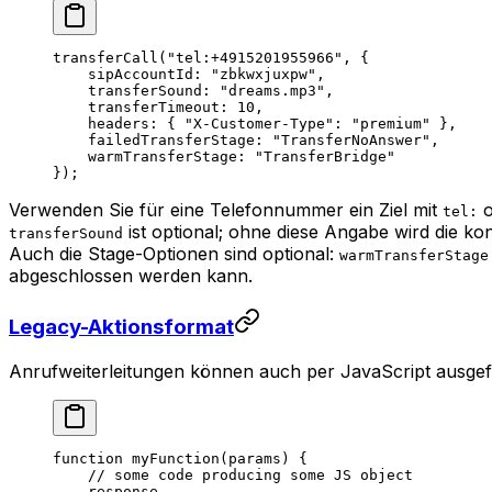
transferCall
(
"tel:+4915201955966"
, {
    sipAccountId: 
"zbkwxjuxpw"
,
    transferSound: 
"dreams.mp3"
,
    transferTimeout: 
10
,
    headers: { 
"X-Customer-Type"
: 
"premium"
 },
    failedTransferStage: 
"TransferNoAnswer"
,
    warmTransferStage: 
"TransferBridge"
});
Verwenden Sie für eine Telefonnummer ein Ziel mit
o
tel:
ist optional; ohne diese Angabe wird die ko
transferSound
Auch die Stage-Optionen sind optional:
warmTransferStage
abgeschlossen werden kann.
Legacy-Aktionsformat
Anrufweiterleitungen können auch per JavaScript ausgef
function
 myFunction
(
params
) {
    // some code producing some JS object
    response 
...