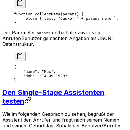
function
 collectData
(
params
) {
    return
 { text: 
"Danke! "
 +
 params.name };
}
Der Parameter
enthält alle zuvor vom
params
Anrufer/Benutzer gemachten Angaben als JSON-
Datenstruktur.
{
    "name"
: 
"Max"
,
    "dob"
: 
"14.09.1989"
}
Den Single-Stage Assistenten
testen
Wie im folgenden Gespräch zu sehen, begrüßt der
Assistent den Anrufer und fragt nach seinem Namen
und seinem Geburtstag. Sobald der Benutzer/Anrufer