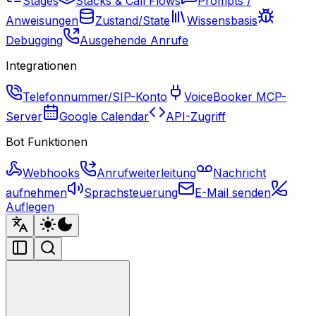
Stages
Stacks & Call Flows
Prompts /
Anweisungen
Zustand/State
Wissensbasis
Debugging
Ausgehende Anrufe
Integrationen
Telefonnummer/SIP-Konto
VoiceBooker MCP-
Server
Google Calendar
API-Zugriff
Bot Funktionen
Webhooks
Anrufweiterleitung
Nachricht
aufnehmen
Sprachsteuerung
E-Mail senden
Auflegen