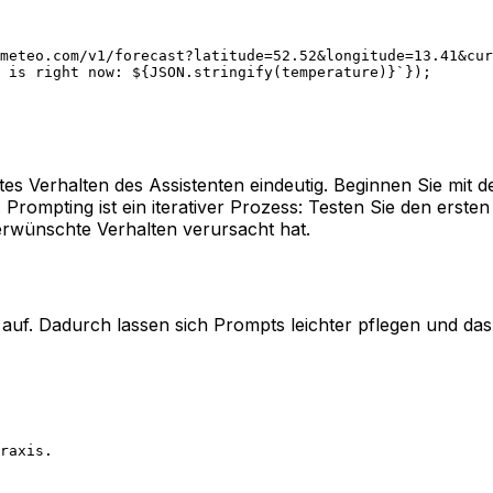
meteo.com/v1/forecast?latitude=52.52&longitude=13.41&cur
 is right now: ${
JSON
.
stringify
(
temperature
)
}`
});
es Verhalten des Assistenten eindeutig. Beginnen Sie mit
Prompting ist ein iterativer Prozess: Testen Sie den erste
erwünschte Verhalten verursacht hat.
e auf. Dadurch lassen sich Prompts leichter pflegen und d
raxis.