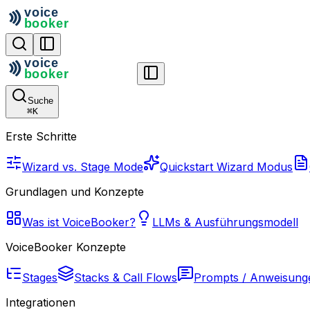
Suche
⌘
K
Erste Schritte
Wizard vs. Stage Mode
Quickstart Wizard Modus
Grundlagen und Konzepte
Was ist VoiceBooker?
LLMs & Ausführungsmodell
VoiceBooker Konzepte
Stages
Stacks & Call Flows
Prompts / Anweisung
Integrationen