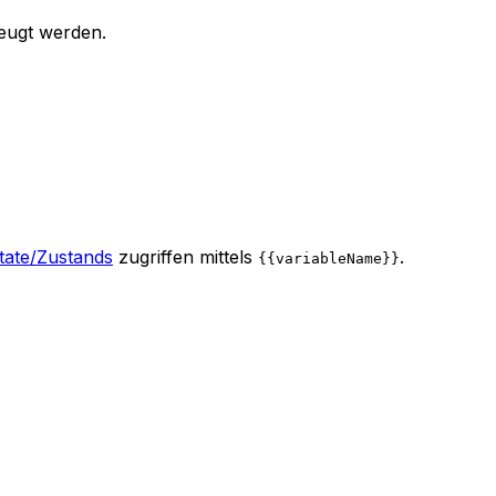
eugt werden.
tate/Zustands
zugriffen mittels
.
{{variableName}}